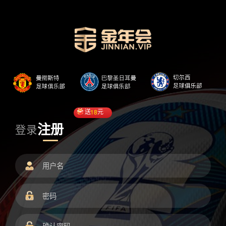
送
18
元
注册
登录